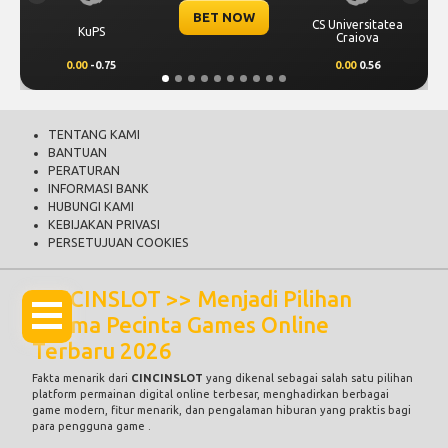
BET NOW
CS Universitatea
KuPS
Craiova
0.00
-0.75
0.00
0.56
TENTANG KAMI
BANTUAN
PERATURAN
INFORMASI BANK
HUBUNGI KAMI
KEBIJAKAN PRIVASI
PERSETUJUAN COOKIES
CINCINSLOT >> Menjadi Pilihan
Utama Pecinta Games Online
Terbaru 2026
Fakta menarik dari
CINCINSLOT
yang dikenal sebagai salah satu pilihan
platform permainan digital online terbesar, menghadirkan berbagai
game modern, fitur menarik, dan pengalaman hiburan yang praktis bagi
para pengguna game .